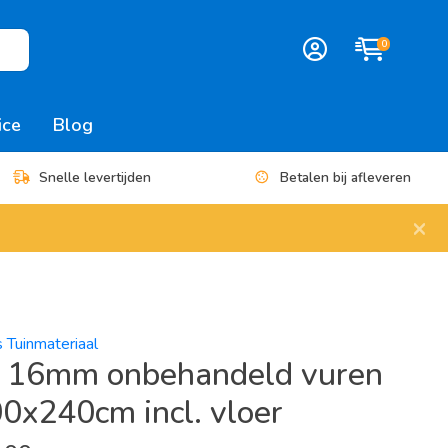
0
ice
Blog
Snelle levertijden
Betalen bij afleveren
×
s Tuinmateriaal
k 16mm onbehandeld vuren
0x240cm incl. vloer