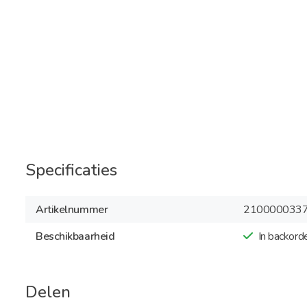
Specificaties
Artikelnummer
210000033
Beschikbaarheid
In backord
Delen