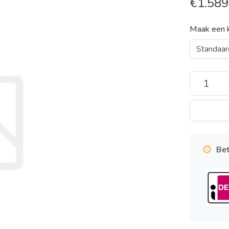
€
1.589
Maak een 
Bet