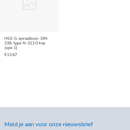
HSS-G spiraalboor. DIN
338. type N. 013.0 kvp
(vpe 1)
€
13,67
Meld je aan voor onze nieuwsbrief