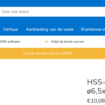
Verhuur
Aanbieding van de week
Klantenserv
1000 artikelen
Altijd de beste service
Wij zijn de hele zomer OPEN!!
HSS-
ø6,5
€
10,08