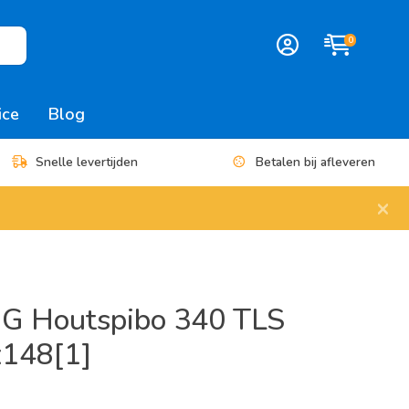
0
ice
Blog
Snelle levertijden
Betalen bij afleveren
×
G Houtspibo 340 TLS
x148[1]