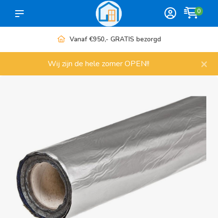
0
Vanaf €950,- GRATIS bezorgd
×
Wij zijn de hele zomer OPEN!!