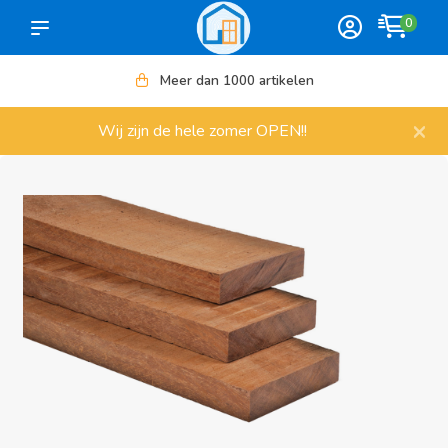
0
Meer dan 1000 artikelen
×
Wij zijn de hele zomer OPEN!!