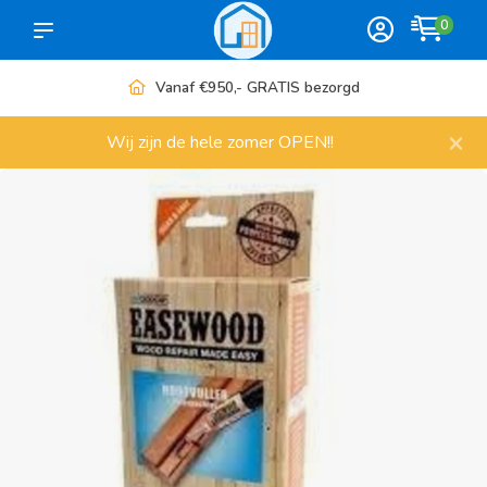
0
Meer dan 1000 artikelen
×
Wij zijn de hele zomer OPEN!!