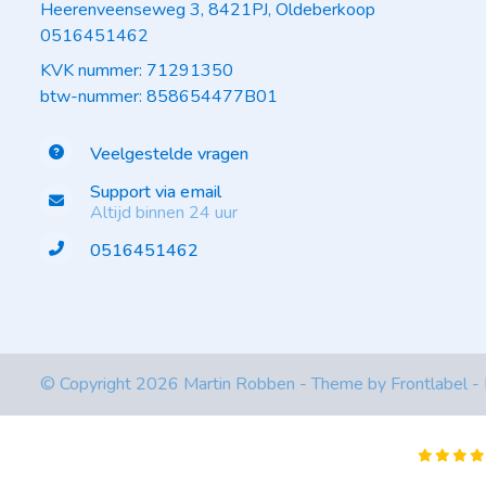
Heerenveenseweg 3, 8421PJ, Oldeberkoop
0516451462
KVK nummer: 71291350
btw-nummer: 858654477B01
Veelgestelde vragen
Support via email
Altijd binnen 24 uur
0516451462
© Copyright 2026 Martin Robben - Theme by
Frontlabel
-