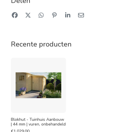
Delen
Recente producten
Blokhut - Tuinhuis Aanbouw
| 44 mm | vuren, onbehandeld
€
1.029,00