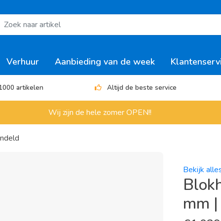
Verhuur
Aanbieding van de week
Klantenserv
1000 artikelen
Altijd de beste service
Wij zijn de hele zomer OPEN!!
andeld
Bekijk all
Blokh
mm |