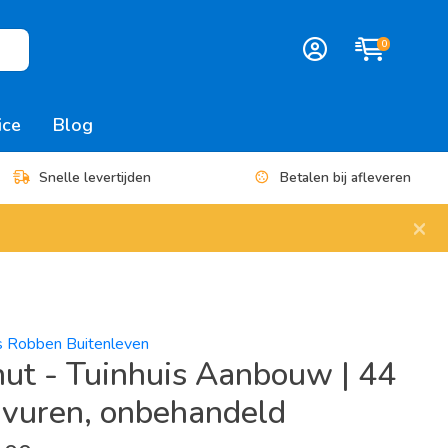
0
ice
Blog
Snelle levertijden
Betalen bij afleveren
×
es Robben Buitenleven
ut - Tuinhuis Aanbouw | 44
 vuren, onbehandeld