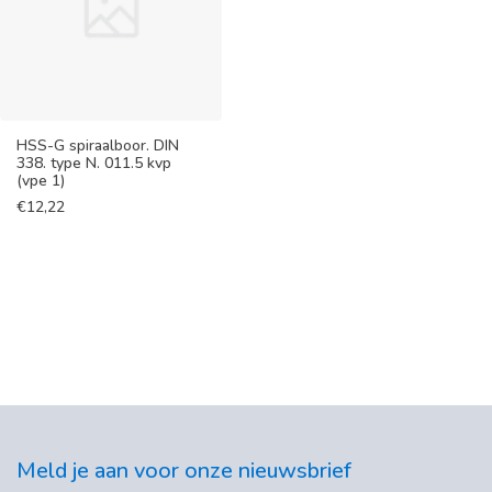
HSS-G spiraalboor. DIN
338. type N. 011.5 kvp
(vpe 1)
€
12,22
Meld je aan voor onze nieuwsbrief