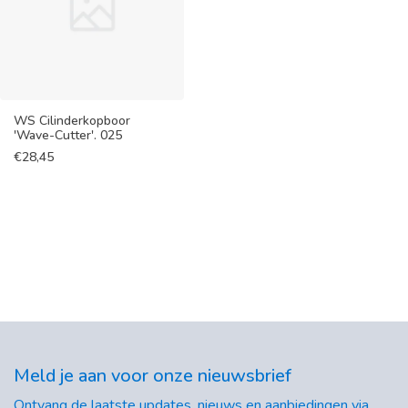
WS Cilinderkopboor
'Wave-Cutter'. 025
€
28,45
Meld je aan voor onze nieuwsbrief
Ontvang de laatste updates, nieuws en aanbiedingen via