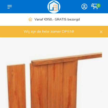
0
Meer dan 1000 artikelen
×
Wij zijn de hele zomer OPEN!!