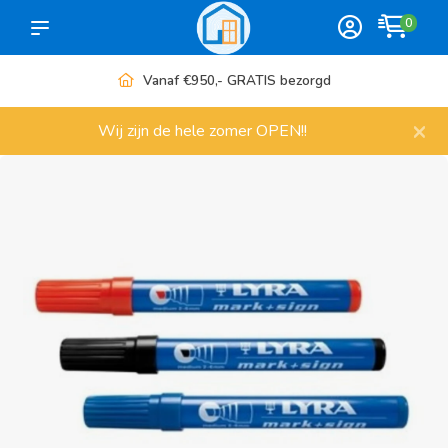
0
€950,- GRATIS bezorgd
Meer da
×
Wij zijn de hele zomer OPEN!!