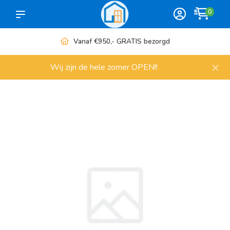
0
ezorgd
Meer dan 1000 artikele
×
Wij zijn de hele zomer OPEN!!