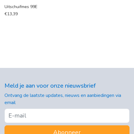
Uitschuifmes 99E
€
13,39
Meld je aan voor onze nieuwsbrief
Ontvang de laatste updates, nieuws en aanbiedingen via
email
Abonneer