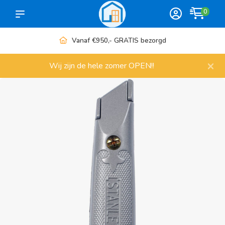
0
Vanaf €950,- GRATIS bezorgd
×
Wij zijn de hele zomer OPEN!!