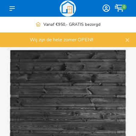
0
Vanaf €950,- GRATIS bezorgd
×
Wij zijn de hele zomer OPEN!!