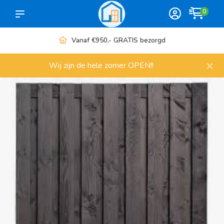
0
Vanaf €950,- GRATIS bezorgd
×
Wij zijn de hele zomer OPEN!!