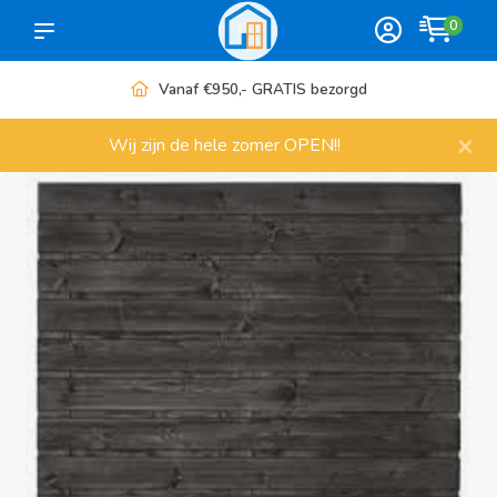
0
Meer dan 1000 artikelen
×
Wij zijn de hele zomer OPEN!!