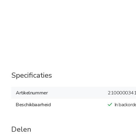
Specificaties
Artikelnummer
210000034
Beschikbaarheid
In backord
Delen