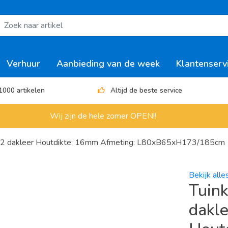
Verhuur
Aanbieding van de week
Klantenserv
1000 artikelen
Altijd de beste service
Wij zijn de hele zomer OPEN!!
et 2m2 dakleer Houtdikte: 16mm Afmeting: L80xB65xH173/185cm
Bekijk alle
Tuink
dakle