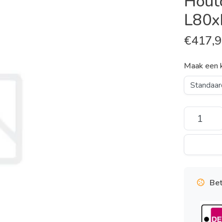
Hout
L80x
€
417,
Maak een 
Bet