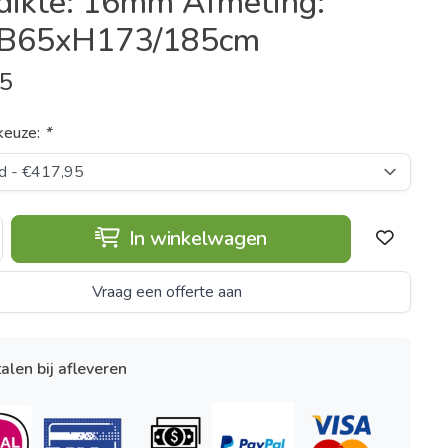
dikte: 16mm Afmeting:
B65xH173/185cm
95
keuze:
*
In winkelwagen
Vraag een offerte aan
alen bij afleveren