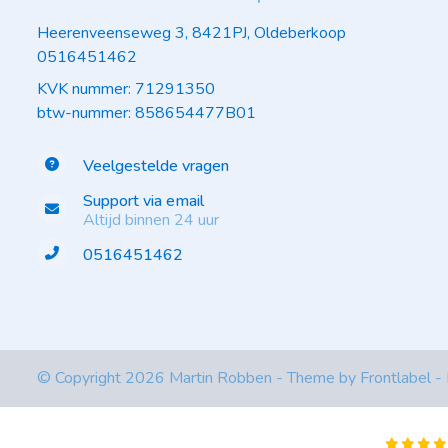
Heerenveenseweg 3, 8421PJ, Oldeberkoop
0516451462
KVK nummer: 71291350
btw-nummer: 858654477B01
Veelgestelde vragen
Support via email
Altijd binnen 24 uur
0516451462
© Copyright 2026 Martin Robben - Theme by
Frontlabel
-