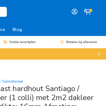
0
ice
Blog
Snelle levertijden
Betalen bij afleveren
×
s Tuinmateriaal
ast hardhout Santiago /
er (1 colli) met 2m2 dakleer