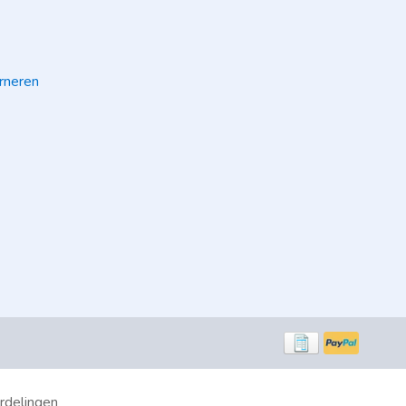
rneren
rdelingen