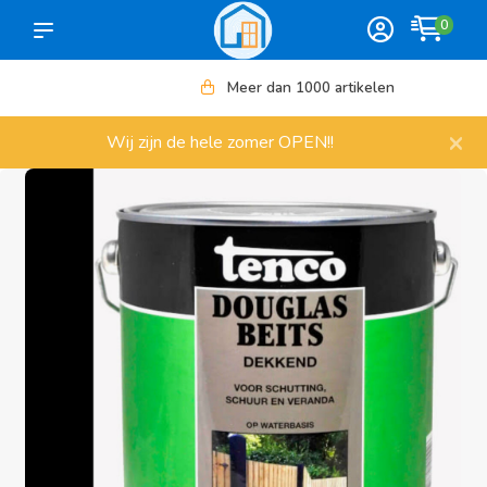
0
Meer dan 1000 artikelen
×
Wij zijn de hele zomer OPEN!!