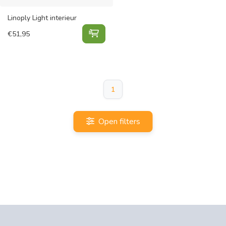
Linoply Light interieur
Linoply Light interieur toevoegen a
€
51,95
1
Open filters