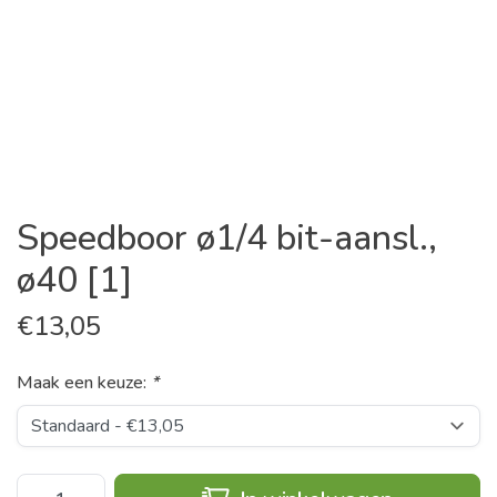
Speedboor ø1/4 bit-aansl.,
ø40 [1]
€
13,05
Maak een keuze:
*