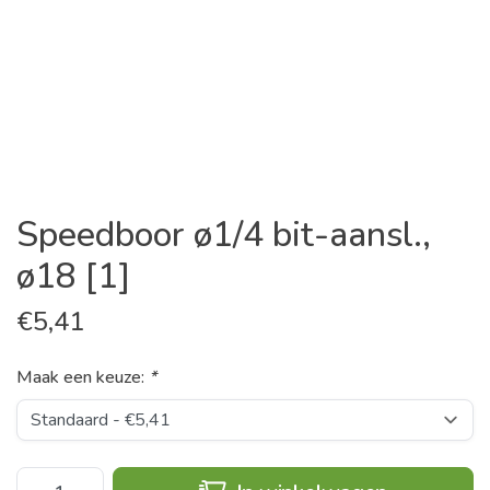
Speedboor ø1/4 bit-aansl.,
ø18 [1]
€
5,41
Maak een keuze:
*