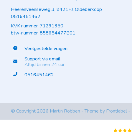
Heerenveenseweg 3, 8421PJ, Oldeberkoop
0516451462
KVK nummer: 71291350
btw-nummer: 858654477B01
Veelgestelde vragen
Support via email
Altijd binnen 24 uur
0516451462
© Copyright 2026 Martin Robben - Theme by
Frontlabel
-