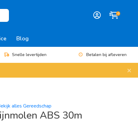
0
ice
Blog
Snelle levertijden
Betalen bij afleveren
×
ekijk alles Gereedschap
lijnmolen ABS 30m