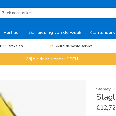
Verhuur
Aanbieding van de week
Klantenserv
1000 artikelen
Altijd de beste service
Wij zijn de hele zomer OPEN!!
Stanley
B
Slag
€
12,72