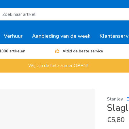
Verhuur
Aanbieding van de week
Klantenserv
1000 artikelen
Altijd de beste service
Wij zijn de hele zomer OPEN!!
Stanley
B
Slag
€
5,80