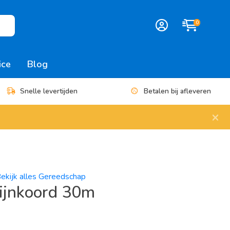
0
ice
Blog
Snelle levertijden
Betalen bij afleveren
×
ekijk alles Gereedschap
lijnkoord 30m