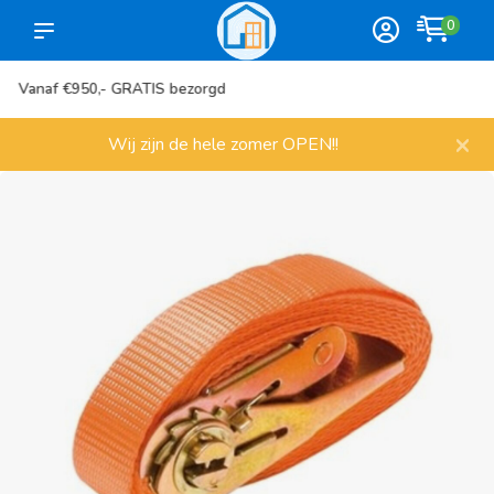
0
Meer dan 1000 artikelen
×
Wij zijn de hele zomer OPEN!!