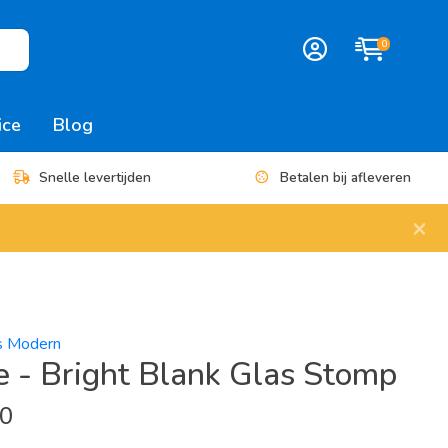
0
ice
Blog
Snelle levertijden
Betalen bij afleveren
×
es Modern
 - Bright Blank Glas Stomp
00