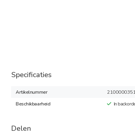
Specificaties
Artikelnummer
210000035
Beschikbaarheid
In backord
Delen