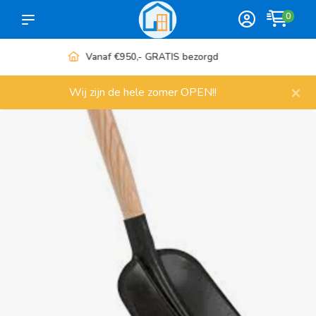
0
Meer dan 1000 artikelen
×
Wij zijn de hele zomer OPEN!!