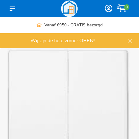
0
ezorgd
Meer dan 1000 artikele
×
Wij zijn de hele zomer OPEN!!