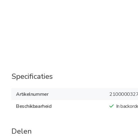
Specificaties
Artikelnummer
210000032
Beschikbaarheid
In backord
Delen