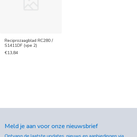
Reciprozaagblad RC280 /
S1411DF (vpe 2)
€
13,84
Meld je aan voor onze nieuwsbrief
Ontvang de laatste updates, nieuws en aanbiedingen via