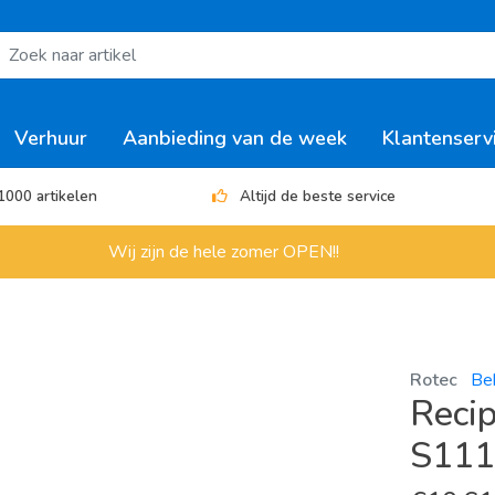
Verhuur
Aanbieding van de week
Klantenserv
1000 artikelen
Altijd de beste service
Wij zijn de hele zomer OPEN!!
Rotec
Be
Reci
S111