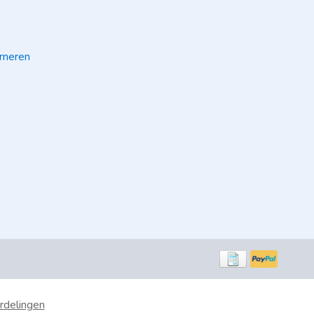
rneren
rdelingen