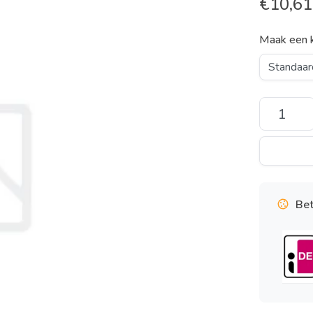
€
10,61
Maak een 
Bet