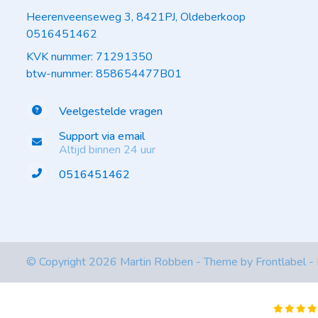
Heerenveenseweg 3, 8421PJ, Oldeberkoop
0516451462
KVK nummer: 71291350
btw-nummer: 858654477B01
Veelgestelde vragen
Support via email
Altijd binnen 24 uur
0516451462
© Copyright 2026 Martin Robben - Theme by
Frontlabel
-