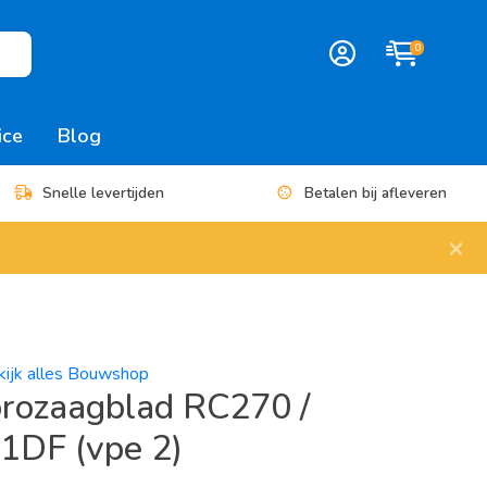
0
ice
Blog
Snelle levertijden
Betalen bij afleveren
×
kijk alles Bouwshop
prozaagblad RC270 /
1DF (vpe 2)