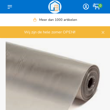
0
Meer dan 1000 artikelen
×
Wij zijn de hele zomer OPEN!!