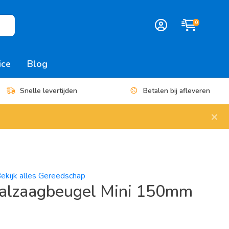
0
ice
Blog
Snelle levertijden
Betalen bij afleveren
×
ekijk alles Gereedschap
alzaagbeugel Mini 150mm