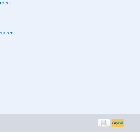
rden
rneren