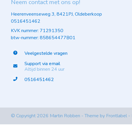
Neem contact met ons op!
Heerenveenseweg 3, 8421PJ, Oldeberkoop
0516451462
KVK nummer: 71291350
btw-nummer: 858654477B01
Veelgestelde vragen
Support via email
Altijd binnen 24 uur
0516451462
© Copyright 2026 Martin Robben - Theme by
Frontlabel
-