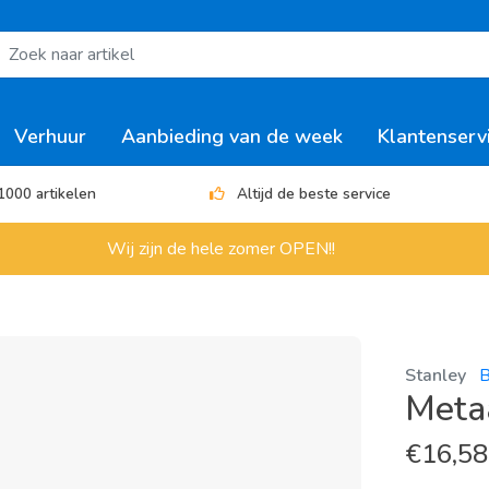
Verhuur
Aanbieding van de week
Klantenserv
1000 artikelen
Altijd de beste service
Wij zijn de hele zomer OPEN!!
Stanley
B
Meta
€
16,58