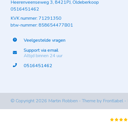
Heerenveenseweg 3, 8421PJ, Oldeberkoop
0516451462
KVK nummer: 71291350
btw-nummer: 858654477B01
Veelgestelde vragen
Support via email
Altijd binnen 24 uur
0516451462
© Copyright 2026 Martin Robben - Theme by
Frontlabel
-