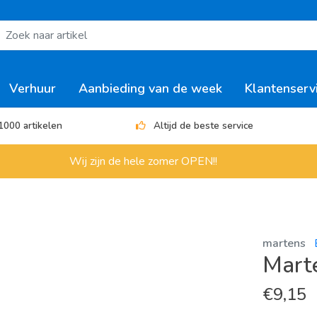
Verhuur
Aanbieding van de week
Klantenserv
1000 artikelen
Altijd de beste service
Wij zijn de hele zomer OPEN!!
martens
Mart
€
9,15