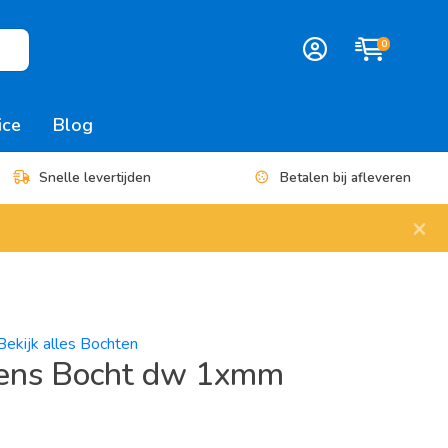
0
ice
Blog
Snelle levertijden
Betalen bij afleveren
×
Bekijk alles Bochten
ens Bocht dw 1xmm