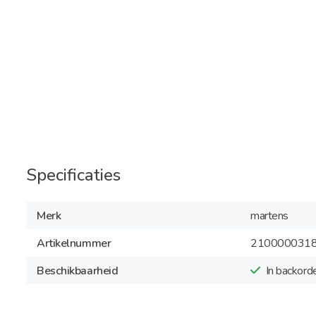
Specificaties
Merk
martens
Artikelnummer
210000031
Beschikbaarheid
In backord