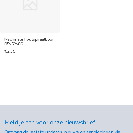
Machinale houtspiraalboor
05x52x86
€
2,35
Meld je aan voor onze nieuwsbrief
Ontvang de laatste updates, nieuws en aanbiedingen via