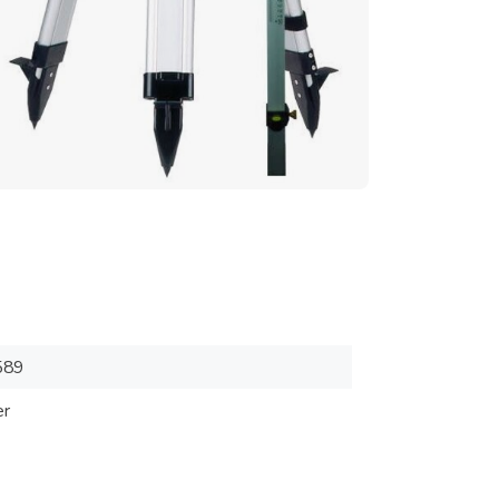
589
er