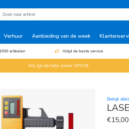
Verhuur
Aanbieding van de week
Klantenserv
1000 artikelen
Altijd de beste service
Wij zijn de hele zomer OPEN!!
Bekijk alle
LAS
€
15,00