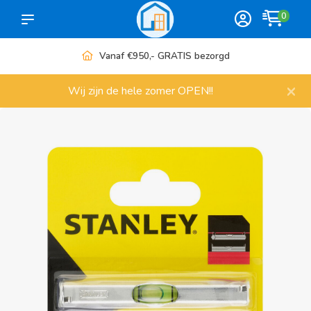
0
Meer dan 1000 artikelen
×
Wij zijn de hele zomer OPEN!!