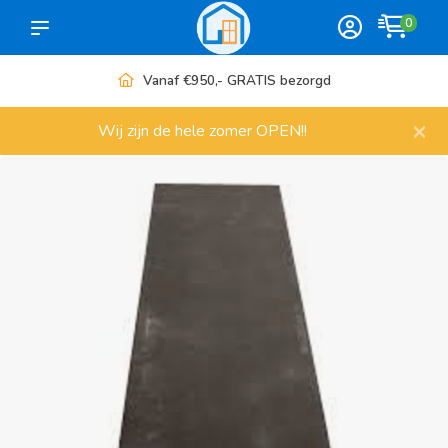
0
Vanaf €950,- GRATIS bezorgd
×
Wij zijn de hele zomer OPEN!!