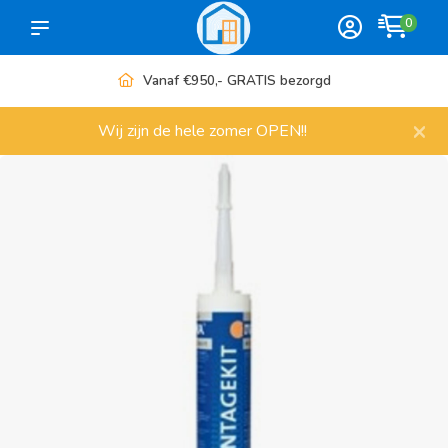
0
RATIS bezorgd
Meer dan 1000 a
×
Wij zijn de hele zomer OPEN!!