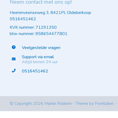
Neem contact met ons op!
Heerenveenseweg 3, 8421PJ, Oldeberkoop
0516451462
KVK nummer: 71291350
btw-nummer: 858654477B01
Veelgestelde vragen
Support via email
Altijd binnen 24 uur
0516451462
© Copyright 2026 Martin Robben - Theme by
Frontlabel
-