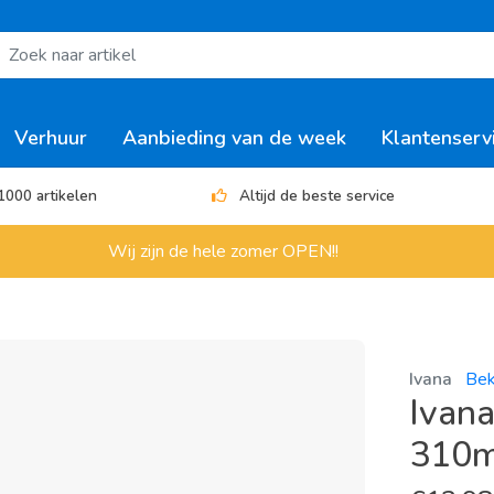
Verhuur
Aanbieding van de week
Klantenserv
1000 artikelen
Altijd de beste service
Wij zijn de hele zomer OPEN!!
Ivana
Beki
Ivana
310m