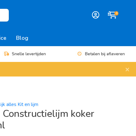
0
ice
Blog
Snelle levertijden
Betalen bij afleveren
×
jk alles Kit en lijm
 Constructielijm koker
l