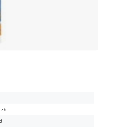
175
d