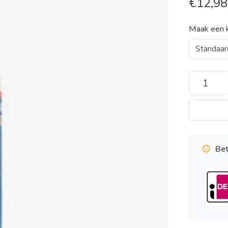
€
12,98
Maak een 
Bet