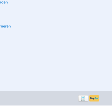
rden
rneren