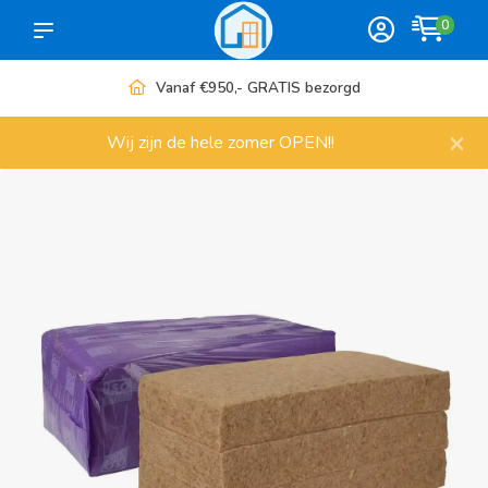
0
Meer dan 1000 artikelen
×
Wij zijn de hele zomer OPEN!!