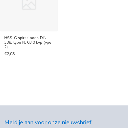
HSS-G spiraalboor. DIN
338. type N. 03.0 kvp (vpe
2)
€
2,08
Meld je aan voor onze nieuwsbrief