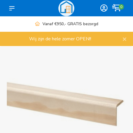
0
Vanaf €950,- GRATIS bezorgd
×
Wij zijn de hele zomer OPEN!!