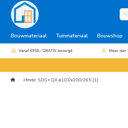
Bouwmateriaal
Tuinmateriaal
Bouwshop
Vanaf €950,- GRATIS bezorgd
Meer dan 
Hmrbr. SDS+ QX ø10,0x200/265 [1]