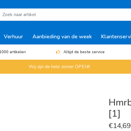
Verhuur
Aanbieding van de week
Klantenserv
1000 artikelen
Altijd de beste service
Wij zijn de hele zomer OPEN!!
Hmrb
[1]
€
14,69