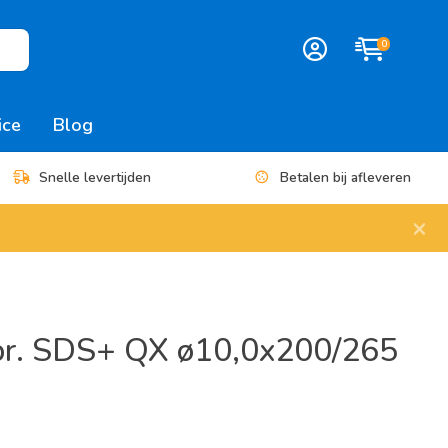
0
ice
Blog
Snelle levertijden
Betalen bij afleveren
×
r. SDS+ QX ø10,0x200/265