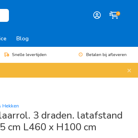
0
ice
Blog
Snelle levertijden
Betalen bij afleveren
×
es Hekken
aarrol. 3 draden. latafstand
t 5 cm L460 x H100 cm