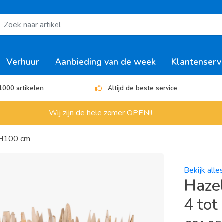
Verhuur
Aanbieding van de week
Klantenserv
1000 artikelen
Altijd de beste service
Wij zijn de hele zomer OPEN!!
x H100 cm
Bekijk all
Hazel
4 to