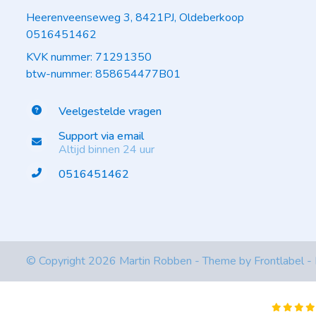
Heerenveenseweg 3, 8421PJ, Oldeberkoop
0516451462
KVK nummer: 71291350
btw-nummer: 858654477B01
Veelgestelde vragen
Support via email
Altijd binnen 24 uur
0516451462
© Copyright 2026 Martin Robben - Theme by
Frontlabel
-