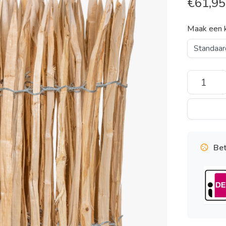
€
61,95
Maak een 
Bet