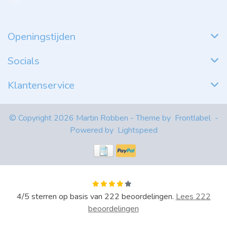
Openingstijden
Socials
Klantenservice
© Copyright 2026 Martin Robben - Theme by
Frontlabel
-
Powered by
Lightspeed
4
/
5
sterren op basis van
222
beoordelingen.
Lees 222
beoordelingen