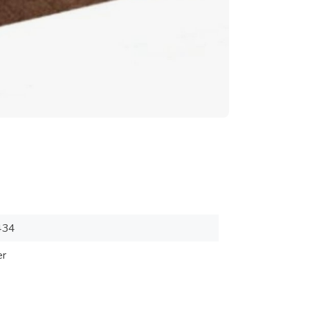
434
er