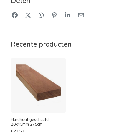
Delen
Recente producten
Hardhout geschaafd
28x45mm 275cm
€
23,58