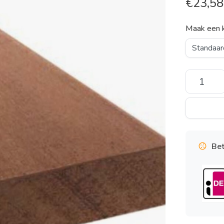
€
23,58
Maak een 
Bet