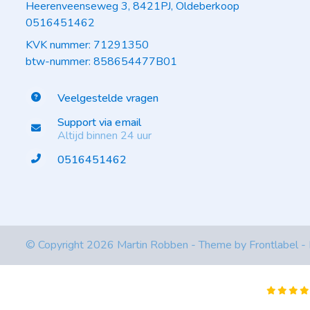
Heerenveenseweg 3, 8421PJ, Oldeberkoop
0516451462
KVK nummer: 71291350
btw-nummer: 858654477B01
Veelgestelde vragen
Support via email
Altijd binnen 24 uur
0516451462
© Copyright 2026 Martin Robben - Theme by
Frontlabel
-