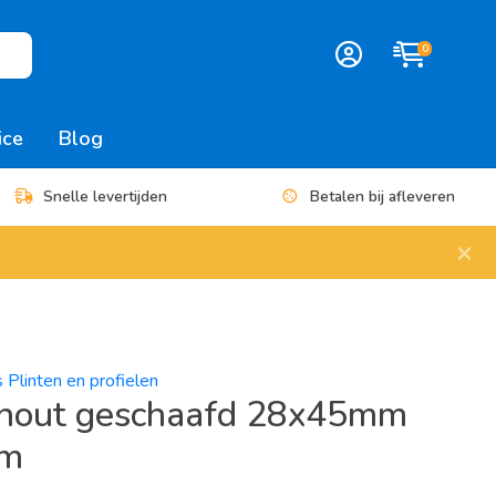
0
ice
Blog
Snelle levertijden
Betalen bij afleveren
×
s Plinten en profielen
hout geschaafd 28x45mm
cm