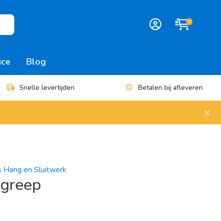
0
ice
Blog
Snelle levertijden
Betalen bij afleveren
×
es Hang en Sluitwerk
greep