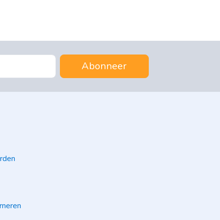
Abonneer
rden
rneren