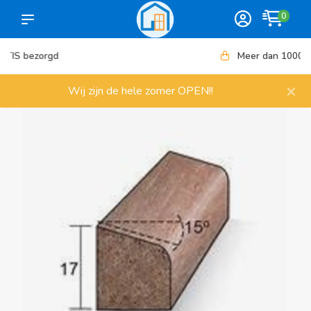
0
Meer dan 1000 artikelen
×
Wij zijn de hele zomer OPEN!!