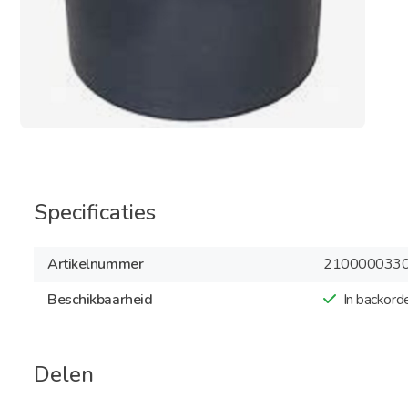
Specificaties
Artikelnummer
210000033
Beschikbaarheid
In backord
Delen