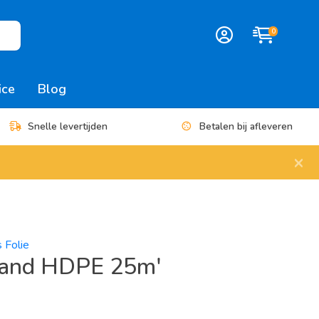
0
ice
Blog
Snelle levertijden
Betalen bij afleveren
×
s Folie
rand HDPE 25m'