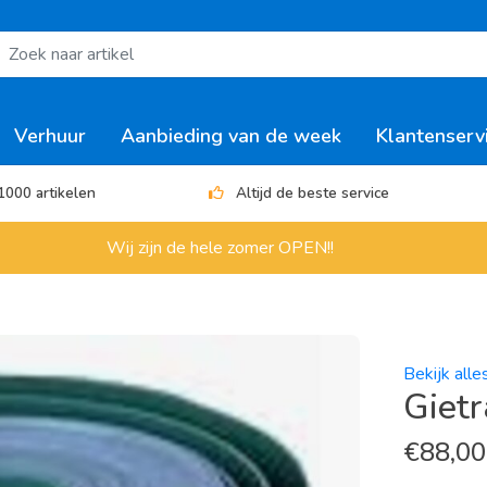
Verhuur
Aanbieding van de week
Klantenserv
1000 artikelen
Altijd de beste service
Wij zijn de hele zomer OPEN!!
Bekijk alle
Giet
€
88,00