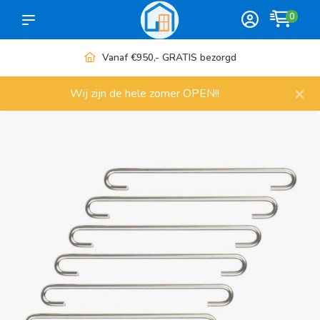
0
Meer dan 1000 artikelen
×
Wij zijn de hele zomer OPEN!!